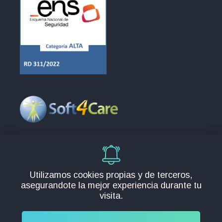
Europa
C/Santos 2, 28232, Madrid
info@soft4care.com
Utilizamos cookies propias y de terceros,
España:
+34 91 088 98 91
asegurandote la mejor experiencia durante tu
Chile:
+56 225 828 714
visita.