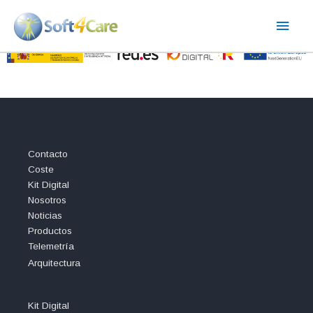
Ir
Men
al
contenido
princ
Contacto
Coste
Kit Digital
Nosotros
Noticias
Productos
Telemetría
Arquitectura
Kit Digital