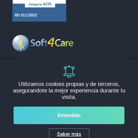
Europa
C/Santos 2, 28232, Madrid
info@soft4care.com
Utilizamos cookies propias y de terceros,
España:
+34 91 088 98 91
asegurandote la mejor experiencia durante tu
Chile:
+56 225 828 714
visita.
Entendido
Copyright © 2026
Soft4Care
. Todos los derechos
Saber más
reservados.