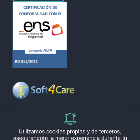
Europa
C/Santos 2, 28232, Madrid
info@soft4care.com
Utilizamos cookies propias y de terceros,
España:
+34 91 088 98 91
asegurandote la mejor experiencia durante tu
Chile:
+56 225 828 714