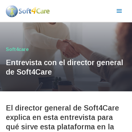
Ir
Men
al
contenido
princ
Soft4care
Entrevista con el director general
de Soft4Care
El director general de Soft4Care
explica en esta entrevista para
qué sirve esta plataforma en la