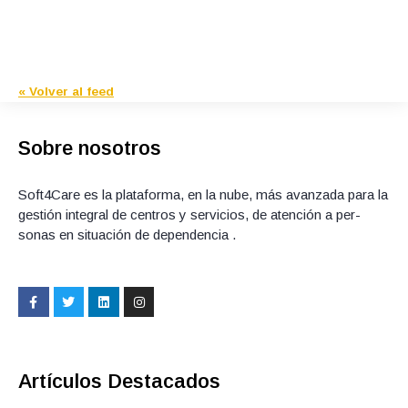
« Volver al feed
Sobre nosotros
Soft4Care es la plataforma, en la nube, más avanzada para la
gestión integral de centros y servicios, de atención a per­
sonas en situación de dependencia .
F
T
L
I
a
w
i
n
c
i
n
s
e
t
k
t
b
t
e
a
o
e
d
g
o
r
i
r
Artículos Destacados
k
n
a
-
m
f