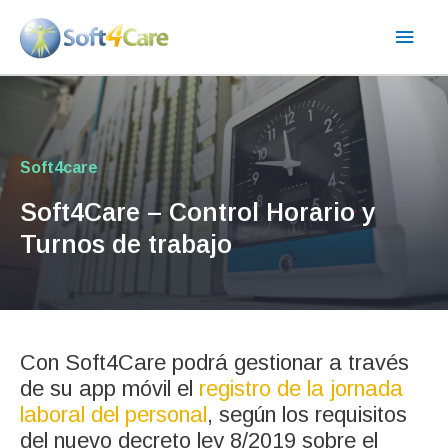
Ir
Men
al
contenido
princ
Soft4care
Soft4Care – Control Horario y
Turnos de trabajo
Con Soft4Care podrá gestionar a través
de su app móvil el
registro de la jornada
laboral del personal
, según los requisitos
del nuevo decreto ley 8/2019 sobre el