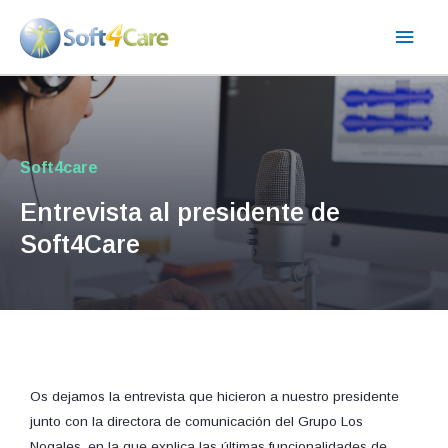
Ir
Men
al
contenido
princ
Soft4care
Entrevista al presidente de
Soft4Care
Os dejamos la entrevista que hicieron a nuestro presidente
junto con la directora de comunicación del Grupo Los
Nogales, en la que explica las últimas funcionalidades de