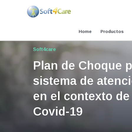
Ir
al
contenido
Home
Productos
Soft4care
Plan de Choque pa
sistema de atenc
en el contexto de
Covid-19