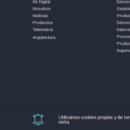
Kit Digital
Servici
Nosotros
Gestió
Noticias
Produc
Productos
Servic
Telemetría
Interv
Proce
Arquitectura
Produc
Superv
Utilizamos cookies propias y de te
Copyright © 2026
Soft4Care
. Todos los derechos
visita.