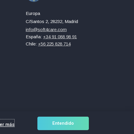
Europa
C/Santos 2, 28232, Madrid
info@soft4care.com
España:
+34 91 088 98 91
Chile:
+56 225 828 714
Entendido
er más