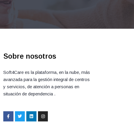
Sobre nosotros
Soft4Care es la plataforma, en la nube, más
avanzada para la gestión integral de centros
y servicios, de atención a per­sonas en
situación de dependencia .
F
T
L
I
a
w
i
n
c
i
n
s
e
t
k
t
b
t
e
a