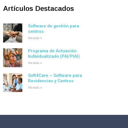
o
e
d
g
o
r
i
r
Artículos Destacados
k
n
a
-
m
f
Software de gestión para
centros
Ver más »
Programa de Actuación
Individualizado (PAI/PIAI)
Ver más »
Soft4Care – Software para
Residencias y Centros
Ver más »