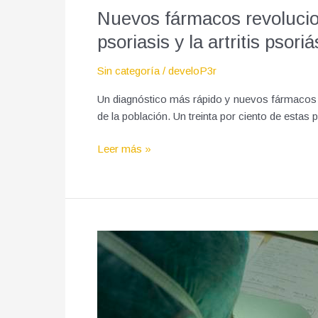
la
Nuevos fármacos revolucion
artritis
psoriasis y la artritis psoriá
psoriásica
Sin categoría
/
develoP3r
Un diagnóstico más rápido y nuevos fármacos h
de la población. Un treinta por ciento de estas
Leer más »
Un
joven
con
parálisis
total