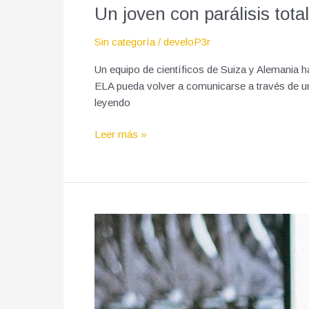
Un joven con parálisis tota
Sin categoría
/
develoP3r
Un equipo de científicos de Suiza y Alemania h
ELA pueda volver a comunicarse a través de un 
leyendo
Leer más »
Un
nuevo
estudio
encuentra
que
«algo