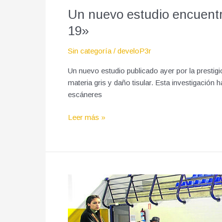
Un nuevo estudio encuentr
19»
Sin categoría
/
develoP3r
Un nuevo estudio publicado ayer por la prestig
materia gris y daño tisular. Esta investigación
escáneres
Leer más »
«La
sociedad
debe
estar