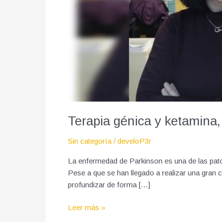
lograr
dianas
contra
el
párkinson
Terapia génica y ketamina,
Sin categoría
/
develoP3r
La enfermedad de Parkinson es una de las patol
Pese a que se han llegado a realizar una gran 
profundizar de forma […]
Leer más »