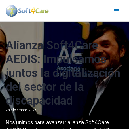
Ir
Men
al
contenido
princ
Alianza Soft4Care
AEDIS: Impulsamos
juntos la digitalización
del sector de la
discapacidad
28 diciembre, 2025
Nos unimos para avanzar: alianza Soft4Care