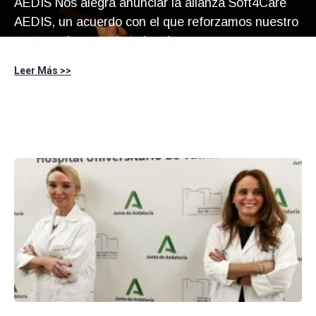
AEDIS Nos alegra anunciar la alianza Soft4Care
AEDIS, un acuerdo con el que reforzamos nuestro
compromiso para impulsar la
Leer Más >>
Página
Página
Página
Página
Página
Página
Página