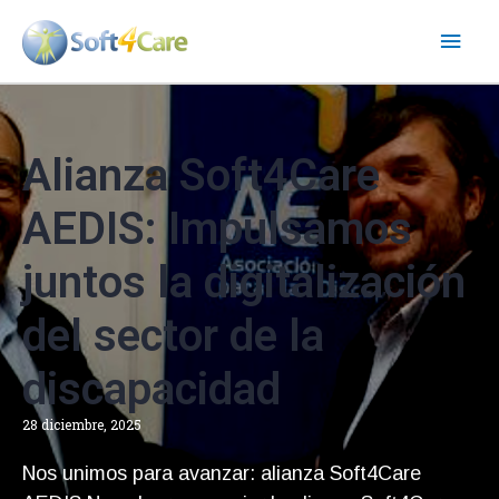
Ir
Men
al
contenido
princ
Alianza Soft4Care
AEDIS: Impulsamos
juntos la digitalización
del sector de la
discapacidad
28 diciembre, 2025
Nos unimos para avanzar: alianza Soft4Care