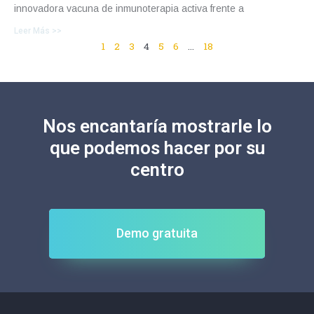
innovadora vacuna de inmunoterapia activa frente a
Leer Más >>
1
2
3
4
5
6
…
18
Nos encantaría mostrarle lo
que podemos hacer por su
centro
Demo gratuita